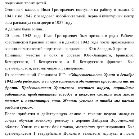
поднимала троих детей.
Окончив 6 классов, Иван Григорьевич поступил на работу в колхоз. С
1941 г. по 1942 г. заведовал избой-читальней, первый культурный центр
села распахнул свои двери в 1937 году.
А дальше была война…
20 июля 1942 года Иван Григорьевич был призван в ряды Рабоче-
крестьянской Красной армии, и в декабре 1942 года после прохождения
военно-политической подготовки направлен на Юго-Западный фронт.
Принимал участие в боях в составе Юго-Западного, Брянского,
Белорусского, I Белорусского и II Белорусского фронтов. Был
артиллеристом, автоматчиком и разведчиком.
Из воспоминаний Ларионова И.Г.: «
Общественность Урала в декабре
1942 года радостно и в торжественной обстановке провожала нас на
фронт. Представители Уральского военного округа, партийные
работники, представители заводов и колхозов сказали нам много
теплых и окрыляющих слов. Желали успехов и чтобы мы наголо
разбили врага
».
После прибытия в действующую армию в течение недели молодых
солдат обучали военному ремеслу в деревне Зайцевка Воронежской
области. Учили как вести бой с танка, мастерству десантирования. Был
артиллеристом 1 гвардейского Донского танкового корпуса, а после