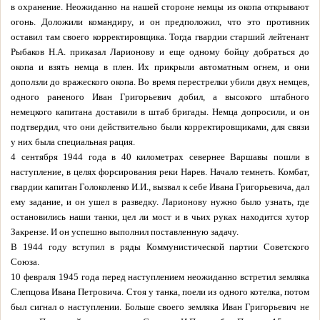
в охранение. Неожиданно на нашей стороне немцы из окопа открывают
огонь. Доложили командиру, и он предположил, что это противник
оставил там своего корректировщика. Тогда гвардии старший лейтенант
Рыбаков Н.А. приказал Ларионову и еще одному бойцу добраться до
окопа и взять немца в плен. Их прикрыли автоматным огнем, и они
доползли до вражеского окопа. Во время перестрелки убили двух немцев,
одного раненого Иван Григорьевич добил, а высокого штабного
немецкого капитана доставили в штаб бригады. Немца допросили, и он
подтвердил, что они действительно были корректировщиками, для связи
у них была специальная рация.
4 сентября 1944 года в 40 километрах севернее Варшавы пошли в
наступление, в целях форсирования реки Нарев. Начало темнеть. Комбат,
гвардии капитан Голоколенко И.И., вызвал к себе Ивана Григорьевича, дал
ему задание, и он ушел в разведку. Ларионову нужно было узнать, где
остановились наши танки, цел ли мост и в чьих руках находится хутор
Закрензе. И он успешно выполнил поставленную задачу.
В 1944 году вступил в ряды Коммунистической партии Советского
Союза.
10 февраля 1945 года перед наступлением неожиданно встретил земляка
Слепцова Ивана Петровича. Стоя у танка, поели из одного котелка, потом
был сигнал о наступлении. Больше своего земляка Иван Григорьевич не