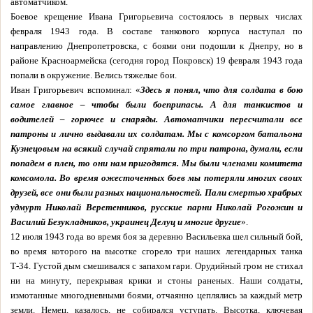
автоматчиком.
Боевое крещение Ивана Григорьевича состоялось в первых числах
февраля 1943 года. В составе танкового корпуса наступал по
направлению Днепропетровска, с боями они подошли к Днепру, но в
районе Красноармейска (сегодня город Покровск) 19 февраля 1943 года
попали в окружение. Велись тяжелые бои.
Иван Григорьевич вспоминал: «
Здесь я понял, что для солдата в бою
самое главное – чтобы были боеприпасы. А для танкистов и
водителей – горючее и снаряды. Автоматчики пересчитали все
патроны и лично выдавали их солдатам. Мы с комсоргом батальона
Кузнецовым на всякий случай спрятали по три патрона, думали, если
попадем в плен, то они нам пригодятся. Мы были членами комитета
комсомола. Во время ожесточенных боев мы потеряли многих своих
друзей, все они были разных национальностей. Пали смертью храбрых
удмурт Николай Веретенников, русские парни Николай Рогожин
и
Василий Безукладников, украинец Делуц и многие другие
».
12 июля 1943 года во время боя за деревню Васильевка шел сильный бой,
во время которого на высотке сгорело три наших легендарных танка
Т-34. Густой дым смешивался с запахом гари. Орудийный гром не стихал
ни на минуту, перекрывая крики и стоны раненых. Наши солдаты,
измотанные многодневными боями, отчаянно цеплялись за каждый метр
земли. Немец, казалось, не собирался уступать. Высотка, ключевая