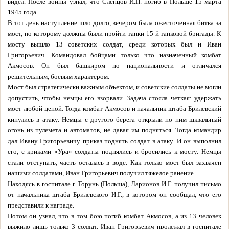
видел. После войны узнал, что Слепцов И.П. погиб в Польше 15 марта
1945 года.
В тот день наступление шло долго, вечером была ожесточенная битва за
мост, по которому должны были пройти танки 15-й танковой бригады. К
мосту вышло 13 советских солдат, среди которых был и Иван
Григорьевич. Командовал бойцами только что назначенный комбат
Акмосов. Он был башкиром по национальности и отличался
решительным, боевым характером.
Мост был стратегически важным объектом, и советские солдаты не могли
допустить, чтобы немцы его взорвали. Задача стояла четкая: удержать
мост любой ценой. Тогда комбат Акмосов и начальник штаба Брилевский
кинулись в атаку. Немцы с другого берега открыли по ним шквальный
огонь из пулемета и автоматов, не давая им подняться. Тогда командир
дал Ивану Григорьевичу приказ поднять солдат в атаку. И он выполнил
его, с криками «Ура» солдаты поднялись и бросились к мосту. Немцы
стали отступать, часть осталась в воде. Как только мост был захвачен
нашими солдатами, Иван Григорьевич получил тяжелое ранение.
Находясь в госпитале г. Торунь (Польша), Ларионов И.Г. получил письмо
от начальника штаба Брилевского И.Г., в котором он сообщал, что его
представили к награде.
Потом он узнал, что в том бою погиб комбат Акмосов, а из 13 человек
выжило лишь только 3 солдат. Иван Григорьевич пролежал в госпитале