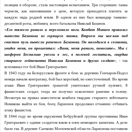
позиция в обороне, стала настоящим испытанием. Три сгоревших танка
чернели, как напоминание о цене, которую приходится платить за
каждую пядь родной земли. В одном из них был командир танково-
десантной роты, любимец
всего батальона Николай Базанов.
«
Его тяжело ранило и переломало ноги. Комбат Минаев приказал
вынести Базанова из горящего танка. Втроем мы кое-как под
свистом пуль вынесли раненого Базанова. Он находился в сознании,
увидев меня, он прошептал: «Ваня, меня ранило, помогите». Мы с
шофером Беспалько увезли в лес, в полевой госпиталь, гвардии
старшего лейтенанта Николая Базанова и других солдат
», - так
вспоминал тот бой Иван Григорьевич.
В 1943 году на Белорусском фронте в бою за деревню Гончаров-Подол
немцы начали контратаку, бой был короткий, но ожесточенный. Во время
атаки Иван Григорьевич гранатой уничтожил ручной пулемет, 8
фашистских солдат, тогда же получил осколочное ранение в голову.
Несмотря на приказ заместителя комбата гвардии старшего лейтенанта
Новикова выйти из боя, боец Ларионов продолжил отчаянно отбивать
атаку фашистов.
В 1944 году во время окружения Бобруйской группы противника Иван
Григорьевич с одним солдатом взяли в плен немецкого капитана. А дело
было так. В деревне Сычково Могилевской области Ларионова поставили